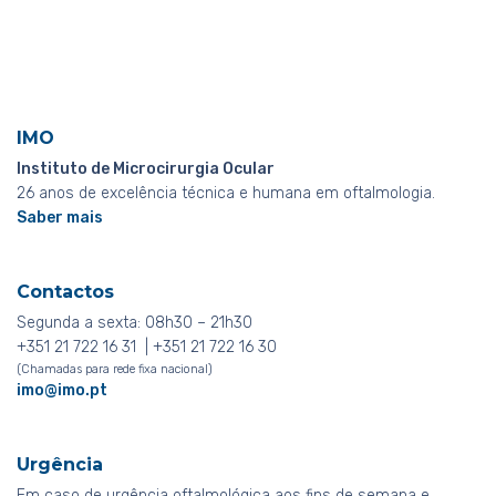
IMO
Instituto de Microcirurgia Ocular
26 anos de excelência técnica e humana em oftalmologia.
Saber mais
Contactos
Segunda a sexta: 08h30 – 21h30
+351 21 722 16 31 | +351 21 722 16 30
(Chamadas para rede fixa nacional)
imo@imo.pt
Urgência
Em caso de urgência oftalmológica aos fins de semana e