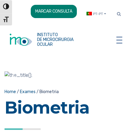
Skip
Toggle High Contrast
to
MARCAR CONSULTA
PT-PT
Content
Toggle Font size
INSTITUTO
DE MICROCIRURGIA
OCULAR
Anterior
Segui
Home
/
Exames
/
Biometria
Biometria