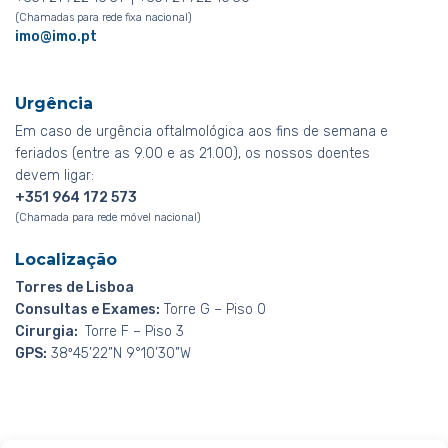
(Chamadas para rede fixa nacional)
imo@imo.pt
Urgência
Em caso de urgência oftalmológica aos fins de semana e
feriados (entre as 9.00 e as 21.00), os nossos doentes
devem ligar:
+351 964 172 573
(Chamada para rede móvel nacional)
Localização
Torres de Lisboa
Consultas e Exames:
Torre G – Piso 0
Cirurgia:
Torre F – Piso 3
GPS:
38º45’22”N 9°10’30”W