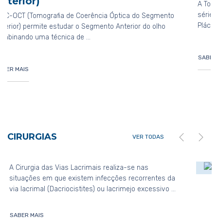
A Topografia Corneana baseia-se na projecção 
série de anéis concêntricos sobre a Córnea (Dis
 do Segmento
Plácido), sendo a …
or do olho
SABER MAIS
CIRURGIAS
VER TODAS
s
Cirurgia de Glaucoma
as
O Glaucoma é a primeira causa de ceguei
rrentes da
irreversível no mundo sendo que, quando
excessivo …
diagnosticado precocemente e tratado de
SABER MAIS