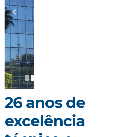
Anterior
Segui
26 anos de
excelência