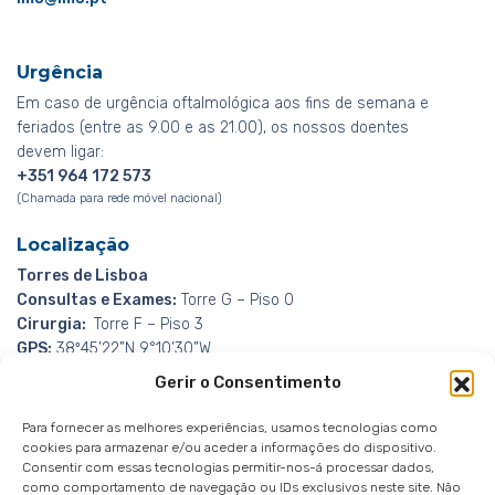
Urgência
Em caso de urgência oftalmológica aos fins de semana e
feriados (entre as 9.00 e as 21.00), os nossos doentes
devem ligar:
+351 964 172 573
(Chamada para rede móvel nacional)
Localização
Torres de Lisboa
Consultas e Exames:
Torre G – Piso 0
Cirurgia:
Torre F – Piso 3
GPS:
38º45’22”N 9°10’30”W
Gerir o Consentimento
Para fornecer as melhores experiências, usamos tecnologias como
cookies para armazenar e/ou aceder a informações do dispositivo.
Consentir com essas tecnologias permitir-nos-á processar dados,
como comportamento de navegação ou IDs exclusivos neste site. Não
Canal de Denúncias