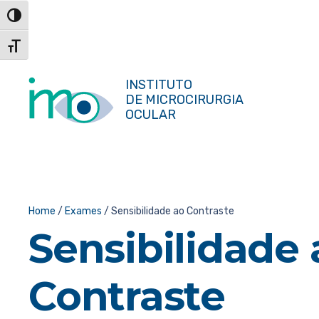
Skip
Toggle High Contrast
to
Content
Toggle Font size
INSTITUTO
DE MICROCIRURGIA
OCULAR
Home
/
Exames
/
Sensibilidade ao Contraste
Sensibilidade 
Contraste