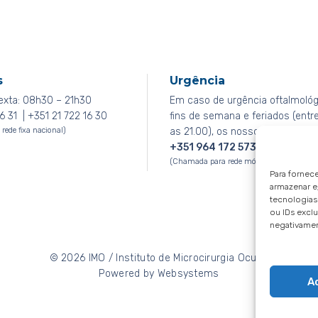
s
Urgência
exta: 08h30 – 21h30
Em caso de urgência oftalmológ
6 31 | +351 21 722 16 30
fins de semana e feriados (entr
ede fixa nacional)
as 21.00), os nossos doentes de
+351 964 172 573
(Chamada para rede móvel nacional)
Para fornec
armazenar e
tecnologia
ou IDs exclu
negativamen
© 2026
IMO / Instituto de Microcirurgia Ocular
Powered by
Websystems
A