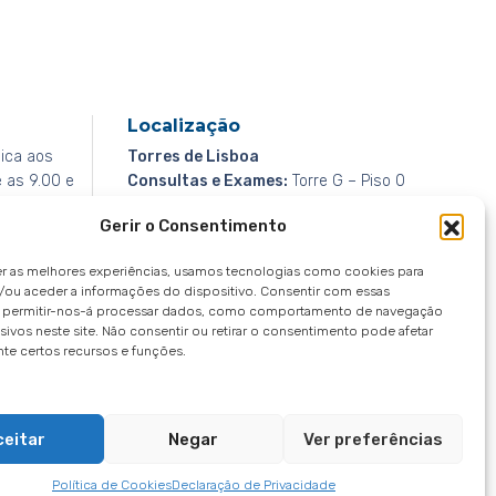
Localização
ica aos
Torres de Lisboa
e as 9.00 e
Consultas e Exames:
Torre G – Piso 0
vem ligar:
Cirurgia:
Torre F – Piso 3
Gerir o Consentimento
GPS:
38º45’22”N 9°10’30”W
er as melhores experiências, usamos tecnologias como cookies para
/ou aceder a informações do dispositivo. Consentir com essas
s permitir-nos-á processar dados, como comportamento de navegação
sivos neste site. Não consentir ou retirar o consentimento pode afetar
te certos recursos e funções.
Canal de Denúncias
Política de Privacidade
Aviso de Privacidade
Aviso de Cookies
ceitar
Negar
Ver preferências
Política de Cookies
Declaração de Privacidade