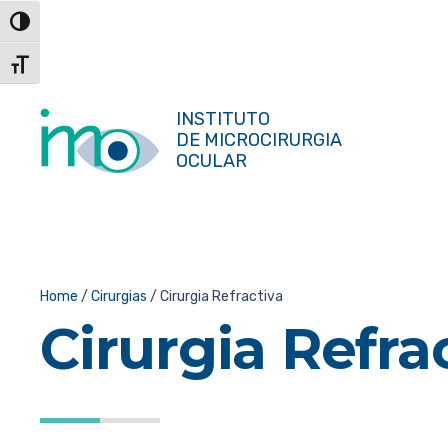
Skip
Toggle High Contrast
to
Content
Toggle Font size
INSTITUTO
DE MICROCIRURGIA
OCULAR
Home
/
Cirurgias
/
Cirurgia Refractiva
Cirurgia Refra