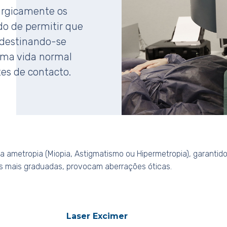
rurgicamente os
ido de permitir que
 destinando-se
uma vida normal
es de contacto.
r a ametropia (Miopia, Astigmatismo ou Hipermetropia), garant
 as mais graduadas, provocam aberrações óticas.
Laser Excimer