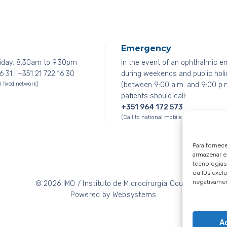
Emergency
iday: 8.30am to 9.30pm
In the event of an ophthalmic 
6 31 | +351 21 722 16 30
during weekends and public hol
l fixed network)
(between 9:00 a.m. and 9:00 p.m
patients should call:
+351 964 172 573
(Call to national mobile network)
Para fornec
armazenar e
tecnologia
ou IDs exclu
negativamen
© 2026
IMO / Instituto de Microcirurgia Ocular
Powered by
Websystems
A