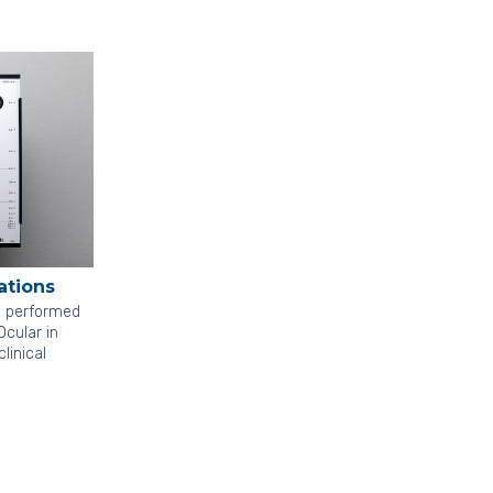
ations
s performed
Ocular in
clinical