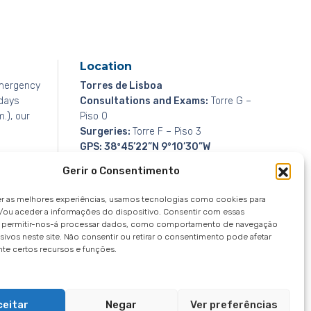
Location
emergency
Torres de Lisboa
idays
Consultations and Exams:
Torre G –
.), our
Piso 0
Surgeries:
Torre F – Piso 3
GPS: 38º45’22”N 9°10’30”W
Gerir o Consentimento
er as melhores experiências, usamos tecnologias como cookies para
/ou aceder a informações do dispositivo. Consentir com essas
s permitir-nos-á processar dados, como comportamento de navegação
sivos neste site. Não consentir ou retirar o consentimento pode afetar
te certos recursos e funções.
Whistleblowing Channel
Privacy Policy
|
Privacy Notice
|
Cookies notice
ceitar
Negar
Ver preferências