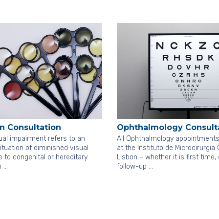
Ophthalmology Consult
n Consultation
All Ophthalmology appointment
ual impairment refers to an
at the Instituto de Microcirurgia 
situation of diminished visual
Lisbon – whether it is first time, 
 to congenital or hereditary
follow-up …
n …