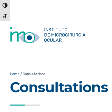
Skip
Toggle High Contrast
to
Content
Toggle Font size
INSTITUTO
DE MICROCIRURGIA
OCULAR
Home
/
Consultations
Consultations